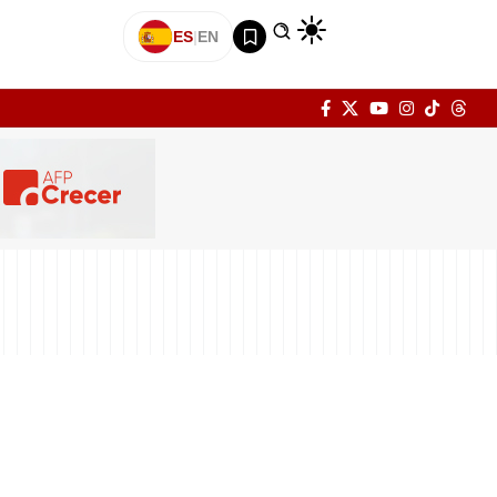
ES
|
EN