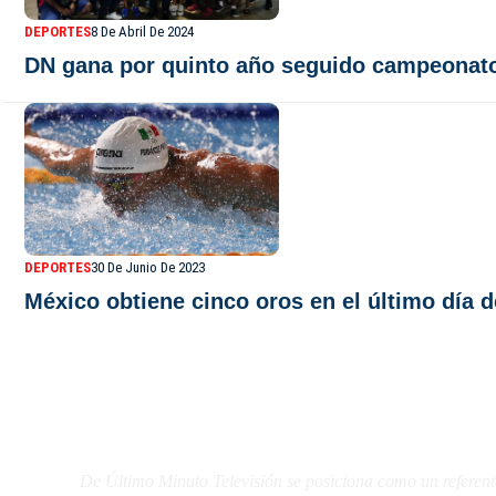
DEPORTES
8 De Abril De 2024
DN gana por quinto año seguido campeonato
DEPORTES
30 De Junio De 2023
México obtiene cinco oros en el último día 
De Último Minuto TV
De Último Minuto Televisión se posiciona como un referent