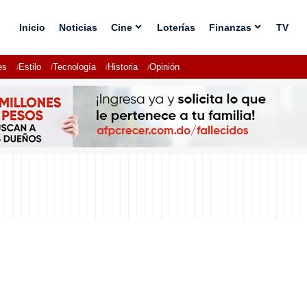
Inicio
Noticias
Cine
Loterías
Finanzas
TV
es
Estilo
Tecnología
Historia
Opinión