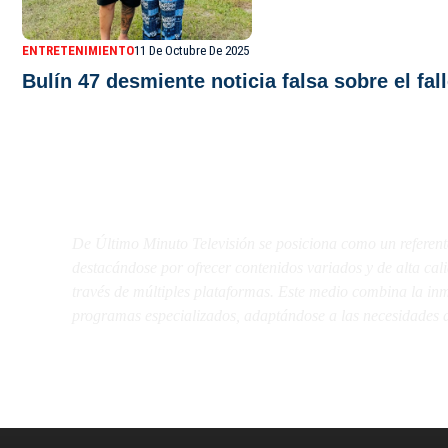
ENTRETENIMIENTO
11 De Octubre De 2025
Bulín 47 desmiente noticia falsa sobre el fa
De Último Minuto TV
De Último Minuto Televisión se posiciona como un referent
destacándose por ofrecer contenidos variados y de alta ca
través de múltiples plataformas. Este medio combina la inme
programas especializados, adaptándose a las necesidades d