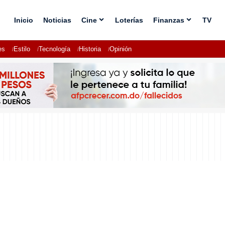
Inicio
Noticias
Cine
Loterías
Finanzas
TV
es
Estilo
Tecnología
Historia
Opinión