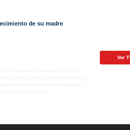
llecimiento de su madre
Ver T
e en la comunicación informativa del país,
lidad que llegan a miles de hogares dominicanos a
diatez de las noticias con análisis profundos y
e una audiencia diversa.