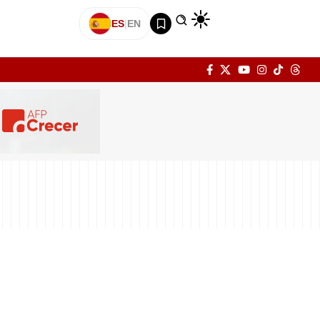
ES
|
EN