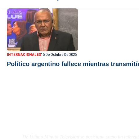
INTERNACIONALES
15 De Octubre De 2025
Político argentino fallece mientras transmití
De Último Minuto TV
De Último Minuto Televisión se posiciona como un referent