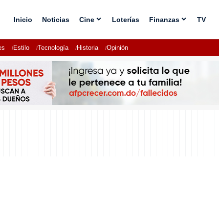
Inicio
Noticias
Cine
Loterías
Finanzas
TV
es
Estilo
Tecnología
Historia
Opinión