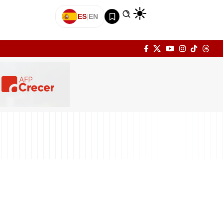
ES
|
EN