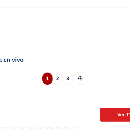
a en vivo
1
2
3
Ver T
e en la comunicación informativa del país,