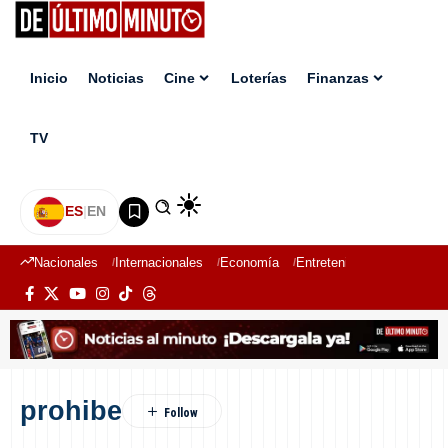
Inicio
Noticias
Cine
Loterías
Finanzas
TV
ES
|
EN
Nacionales
Internacionales
Economía
Entretenimiento
Deport
prohibe