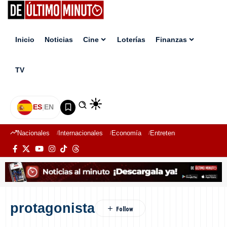
Inicio
Noticias
Cine
Loterías
Finanzas
TV
ES
|
EN
Nacionales
Internacionales
Economía
Entretenimiento
Deport
protagonista