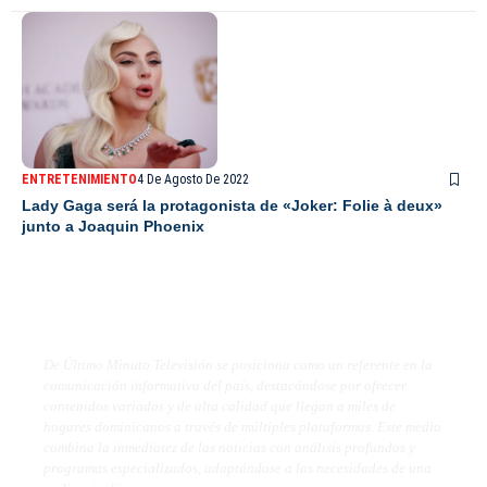
ENTRETENIMIENTO
4 De Agosto De 2022
Lady Gaga será la protagonista de «Joker: Folie à deux»
junto a Joaquin Phoenix
De Último Minuto TV
De Último Minuto Televisión se posiciona como un referente en la
comunicación informativa del país, destacándose por ofrecer
contenidos variados y de alta calidad que llegan a miles de
hogares dominicanos a través de múltiples plataformas. Este medio
combina la inmediatez de las noticias con análisis profundos y
programas especializados, adaptándose a las necesidades de una