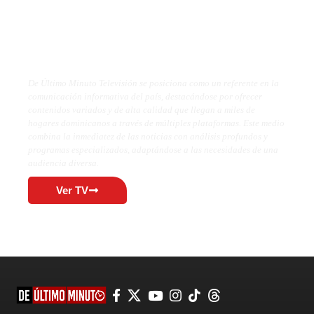
De Último Minuto TV
De Último Minuto Televisión se posiciona como un referente en la
comunicación informativa del país, destacándose por ofrecer
contenidos variados y de alta calidad que llegan a miles de
hogares dominicanos a través de múltiples plataformas. Este medio
combina la inmediatez de las noticias con análisis profundos y
programas especializados, adaptándose a las necesidades de una
audiencia diversa.
Ver TV