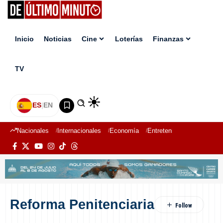
Inicio
Noticias
Cine
Loterías
Finanzas
TV
ES
|
EN
Nacionales
Internacionales
Economía
Entretenimiento
Deport
Reforma Penitenciaria