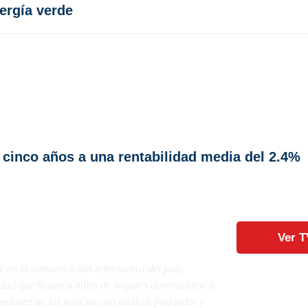
ergía verde
 cinco años a una rentabilidad media del 2.4%
Ver T
e en la comunicación informativa del país,
lidad que llegan a miles de hogares dominicanos a
diatez de las noticias con análisis profundos y