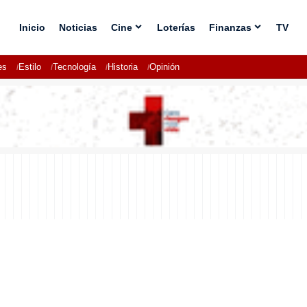
Inicio
Noticias
Cine
Loterías
Finanzas
TV
es
Estilo
Tecnología
Historia
Opinión