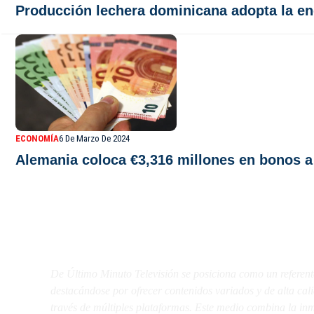
Producción lechera dominicana adopta la en
ECONOMÍA
6 De Marzo De 2024
Alemania coloca €3,316 millones en bonos a
De Último Minuto TV
De Último Minuto Televisión se posiciona como un referent
destacándose por ofrecer contenidos variados y de alta ca
través de múltiples plataformas. Este medio combina la inme