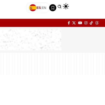
ES
|
EN