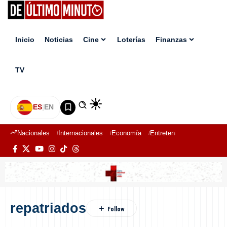
Inicio
Noticias
Cine
Loterías
Finanzas
TV
ES
|
EN
Nacionales
Internacionales
Economía
Entretenimiento
Deport
repatriados