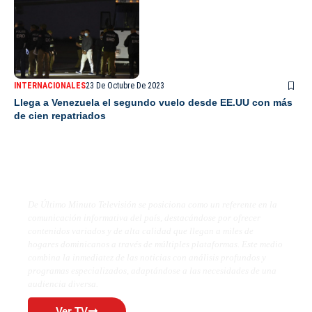
INTERNACIONALES
23 De Octubre De 2023
Llega a Venezuela el segundo vuelo desde EE.UU con más
de cien repatriados
De Último Minuto TV
De Último Minuto Televisión se posiciona como un referente en la
comunicación informativa del país, destacándose por ofrecer
contenidos variados y de alta calidad que llegan a miles de
hogares dominicanos a través de múltiples plataformas. Este medio
combina la inmediatez de las noticias con análisis profundos y
programas especializados, adaptándose a las necesidades de una
audiencia diversa.
Ver TV