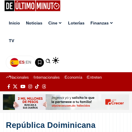
Inicio
Noticias
Cine
Loterías
Finanzas
TV
ES
|
EN
Nacionales
Internacionales
Economía
Entretenimiento
Deport
República Doiminicana