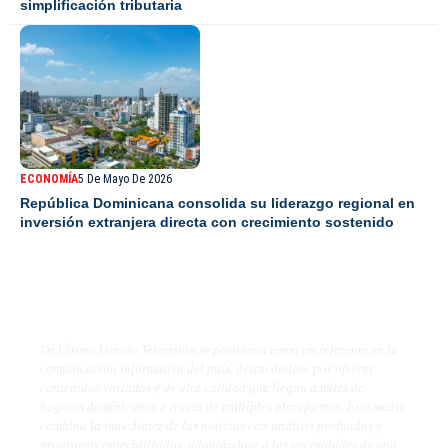
simplificación tributaria
ECONOMÍA
5 De Mayo De 2026
República Dominicana consolida su liderazgo regional en
inversión extranjera directa con crecimiento sostenido
De Último Minuto TV
De Último Minuto Televisión se posiciona como un referente en la
comunicación informativa del país, destacándose por ofrecer
contenidos variados y de alta calidad que llegan a miles de
hogares dominicanos a través de múltiples plataformas. Este medio
combina la inmediatez de las noticias con análisis profundos y
programas especializados, adaptándose a las necesidades de una