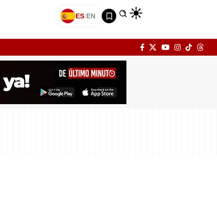
ES
|
EN