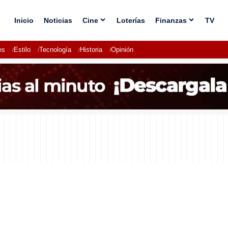
Inicio
Noticias
Cine
Loterías
Finanzas
TV
es
Estilo
Tecnología
Historia
Opinión