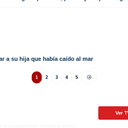
r a su hija que había caído al mar
1
2
3
4
5
Ver T
e en la comunicación informativa del país,