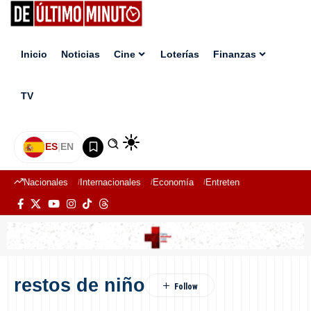
Inicio
Noticias
Cine
Loterías
Finanzas
TV
ES
|
EN
Nacionales
Internacionales
Economía
Entretenimiento
Deport
restos de niño