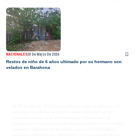
NACIONALES
28 De Marzo De 2026
Restos de niño de 6 años ultimado por su hermano son
velados en Barahona
De Último Minuto TV
De Último Minuto Televisión se posiciona como un referente en la
comunicación informativa del país, destacándose por ofrecer
contenidos variados y de alta calidad que llegan a miles de
hogares dominicanos a través de múltiples plataformas. Este medio
combina la inmediatez de las noticias con análisis profundos y
programas especializados, adaptándose a las necesidades de una