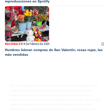
reproducciones en Spotify
NACIONALES
14 De Febrero De 2025
Hombres lideran compras de San Valentín; rosas rojas, las
más vendidas
De Último Minuto TV
De Último Minuto Televisión se posiciona como un referente en la
comunicación informativa del país, destacándose por ofrecer
contenidos variados y de alta calidad que llegan a miles de
hogares dominicanos a través de múltiples plataformas. Este medio
combina la inmediatez de las noticias con análisis profundos y
programas especializados, adaptándose a las necesidades de una