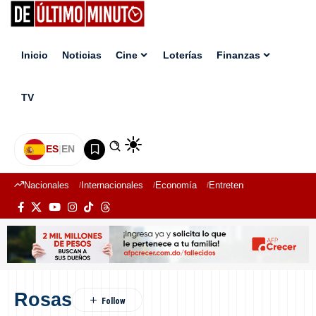
Inicio
Noticias
Cine
Loterías
Finanzas
TV
ES
|
EN
Nacionales
Internacionales
Economía
Entretenimiento
Deport
Rosas