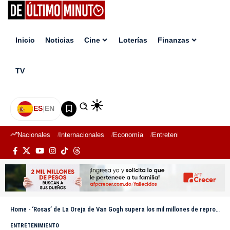
Inicio
Noticias
Cine
Loterías
Finanzas
TV
ES
|
EN
Nacionales
Internacionales
Economía
Entretenimiento
Deport
Home
-
‘Rosas’ de La Oreja de Van Gogh supera los mil millones de reproducciones en Spotify
ENTRETENIMIENTO