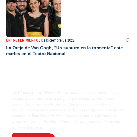
ENTRETENIMIENTO
6 De Diciembre De 2022
La Oreja de Van Gogh, “Un susurro en la tormenta” este
martes en el Teatro Nacional
De Último Minuto TV
De Último Minuto Televisión se posiciona como un referente en la
comunicación informativa del país, destacándose por ofrecer
contenidos variados y de alta calidad que llegan a miles de
hogares dominicanos a través de múltiples plataformas. Este medio
combina la inmediatez de las noticias con análisis profundos y
programas especializados, adaptándose a las necesidades de una
audiencia diversa.