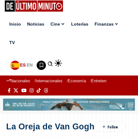
Inicio
Noticias
Cine
Loterías
Finanzas
TV
ES
|
EN
Nacionales
Internacionales
Economía
Entretenimiento
Deport
La Oreja de Van Gogh