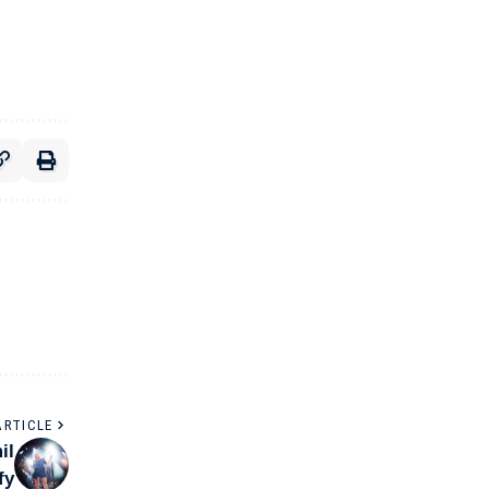
ARTICLE
il
fy