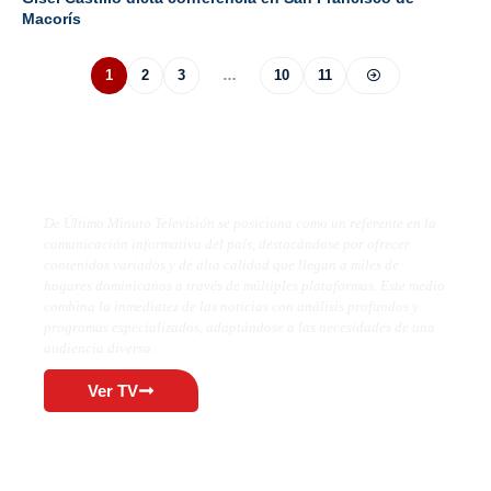
Macorís
1
2
3
…
10
11
De Último Minuto TV
De Último Minuto Televisión se posiciona como un referente en la
comunicación informativa del país, destacándose por ofrecer
contenidos variados y de alta calidad que llegan a miles de
hogares dominicanos a través de múltiples plataformas. Este medio
combina la inmediatez de las noticias con análisis profundos y
programas especializados, adaptándose a las necesidades de una
audiencia diversa.
Ver TV