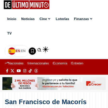
Inicio
Noticias
Cine
Loterías
Finanzas
TV
ES
|
EN
Nacionales
Internacionales
Economía
Entretenimiento
Deport
San Francisco de Macorís