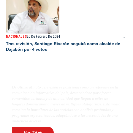
NACIONALES
20 De Febrero De 2024
Tras revisión, Santiago Riverón seguirá como alcalde de
Dajabón por 4 votos
De Último Minuto TV
De Último Minuto Televisión se posiciona como un referente en la
comunicación informativa del país, destacándose por ofrecer
contenidos variados y de alta calidad que llegan a miles de
hogares dominicanos a través de múltiples plataformas. Este medio
combina la inmediatez de las noticias con análisis profundos y
programas especializados, adaptándose a las necesidades de una
audiencia diversa.
Ver TV