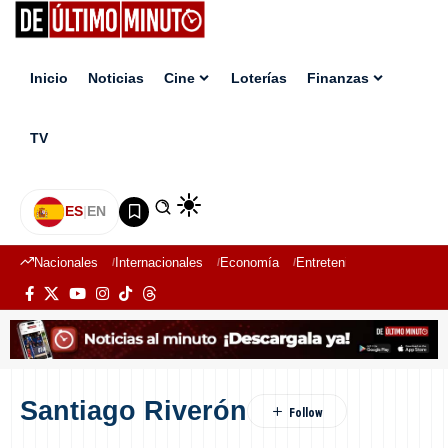
Inicio
Noticias
Cine
Loterías
Finanzas
TV
ES
|
EN
Nacionales
Internacionales
Economía
Entretenimiento
Deport
Santiago Riverón