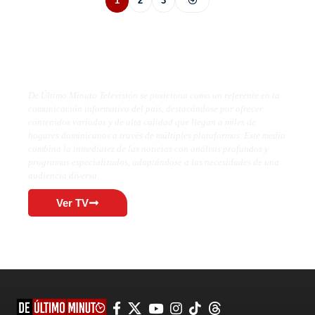
1
2
3
De Último Minuto TV
De Último Minuto Televisión se posiciona como un referente en la
comunicación informativa del país, destacándose por ofrecer
contenidos variados y de alta calidad que llegan a miles de
hogares dominicanos a través de múltiples plataformas. Este medio
combina la inmediatez de las noticias con análisis profundos y
programas especializados, adaptándose a las necesidades de una
audiencia diversa.
Ver TV