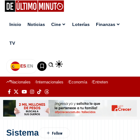
Inicio
Noticias
Cine
Loterías
Finanzas
TV
ES
|
EN
Nacionales
Internacionales
Economía
Entretenimiento
Deport
Sistema