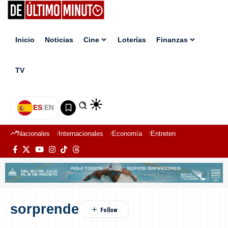
Inicio
Noticias
Cine
Loterías
Finanzas
TV
ES
|
EN
Nacionales
Internacionales
Economía
Entretenimiento
Deport
sorprende