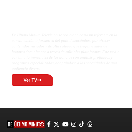
De Último Minuto TV
De Último Minuto Televisión se posiciona como un referente en la
comunicación informativa del país, destacándose por ofrecer
contenidos variados y de alta calidad que llegan a miles de
hogares dominicanos a través de múltiples plataformas. Este medio
combina la inmediatez de las noticias con análisis profundos y
programas especializados, adaptándose a las necesidades de una
audiencia diversa.
Ver TV