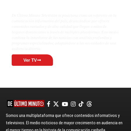
De Último Minuto TV
De Último Minuto Televisión se posiciona como un referente en la
comunicación informativa del país, destacándose por ofrecer
contenidos variados y de alta calidad que llegan a miles de
hogares dominicanos a través de múltiples plataformas. Este medio
combina la inmediatez de las noticias con análisis profundos y
programas especializados, adaptándose a las necesidades de una
audiencia diversa.
Ver TV
Somos una multiplataforma que ofrece contenidos informativos y
televisivos. El medio noticioso de mayor crecimiento en audiencia en
el menor tiempo en la historia de la comunicación caribeña.