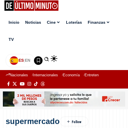
Inicio
Noticias
Cine
Loterías
Finanzas
TV
ES
|
EN
Nacionales
Internacionales
Economía
Entretenimiento
Deport
supermercado