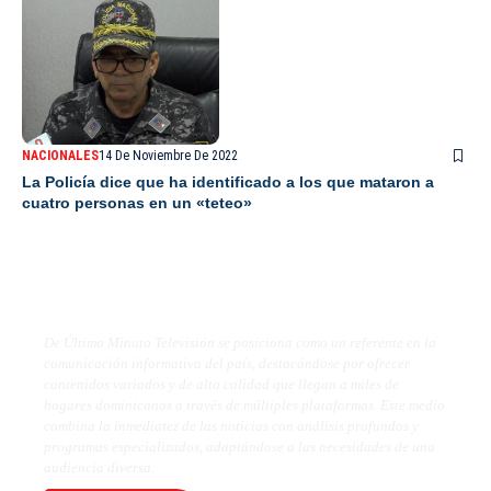
NACIONALES
14 De Noviembre De 2022
La Policía dice que ha identificado a los que mataron a
cuatro personas en un «teteo»
De Último Minuto TV
De Último Minuto Televisión se posiciona como un referente en la
comunicación informativa del país, destacándose por ofrecer
contenidos variados y de alta calidad que llegan a miles de
hogares dominicanos a través de múltiples plataformas. Este medio
combina la inmediatez de las noticias con análisis profundos y
programas especializados, adaptándose a las necesidades de una
audiencia diversa.