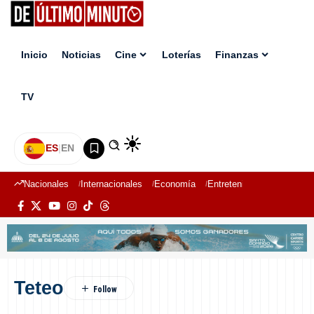
Inicio
Noticias
Cine
Loterías
Finanzas
TV
ES
|
EN
Nacionales
Internacionales
Economía
Entretenimiento
Deport
Teteo