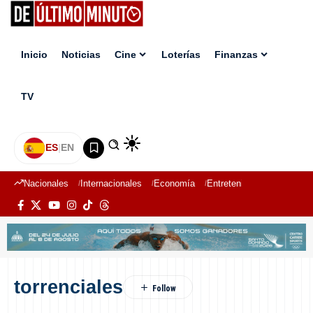
Inicio
Noticias
Cine
Loterías
Finanzas
TV
ES
|
EN
Nacionales
Internacionales
Economía
Entretenimiento
Deport
torrenciales