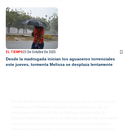
EL TIEMPO
23 De Octubre De 2025
Desde la madrugada inician los aguaceros torrenciales
este jueves, tormenta Melissa se desplaza lentamente
De Último Minuto TV
De Último Minuto Televisión se posiciona como un referente en la
comunicación informativa del país, destacándose por ofrecer
contenidos variados y de alta calidad que llegan a miles de
hogares dominicanos a través de múltiples plataformas. Este medio
combina la inmediatez de las noticias con análisis profundos y
programas especializados, adaptándose a las necesidades de una