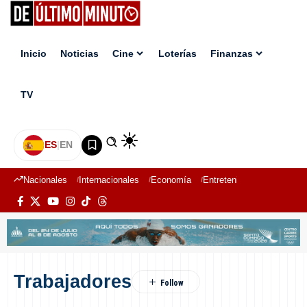
Inicio
Noticias
Cine
Loterías
Finanzas
TV
ES
|
EN
Nacionales
Internacionales
Economía
Entretenimiento
Deport
Trabajadores