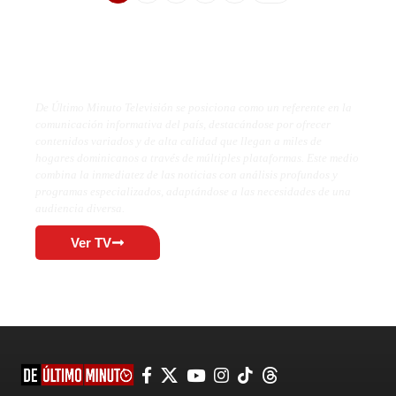
De Último Minuto TV
De Último Minuto Televisión se posiciona como un referente en la
comunicación informativa del país, destacándose por ofrecer
contenidos variados y de alta calidad que llegan a miles de
hogares dominicanos a través de múltiples plataformas. Este medio
combina la inmediatez de las noticias con análisis profundos y
programas especializados, adaptándose a las necesidades de una
audiencia diversa.
Ver TV