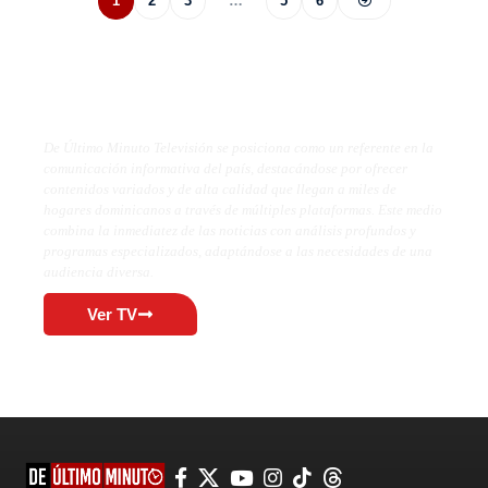
1
2
3
…
5
6
De Último Minuto TV
De Último Minuto Televisión se posiciona como un referente en la
comunicación informativa del país, destacándose por ofrecer
contenidos variados y de alta calidad que llegan a miles de
hogares dominicanos a través de múltiples plataformas. Este medio
combina la inmediatez de las noticias con análisis profundos y
programas especializados, adaptándose a las necesidades de una
audiencia diversa.
Ver TV