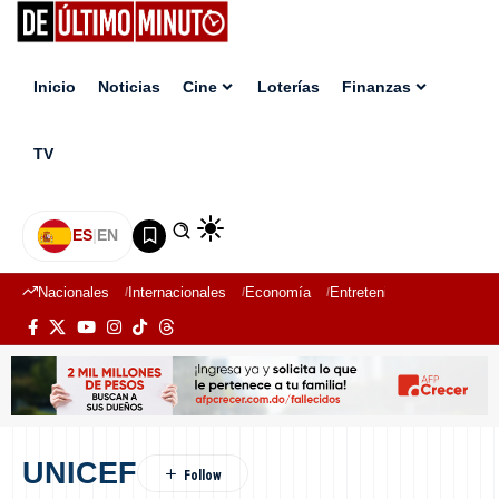
Inicio
Noticias
Cine
Loterías
Finanzas
TV
ES
|
EN
Nacionales
Internacionales
Economía
Entretenimiento
Deport
UNICEF