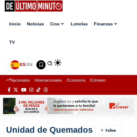
Inicio
Noticias
Cine
Loterías
Finanzas
TV
ES
|
EN
Nacionales
Internacionales
Economía
Entretenimiento
Deport
Unidad de Quemados