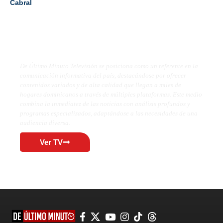
Cabral
De Último Minuto TV
De Último Minuto Televisión se posiciona como un referente en la
comunicación informativa del país, destacándose por ofrecer
contenidos variados y de alta calidad que llegan a miles de
hogares dominicanos a través de múltiples plataformas. Este medio
combina la inmediatez de las noticias con análisis profundos y
programas especializados, adaptándose a las necesidades de una
audiencia diversa.
Ver TV