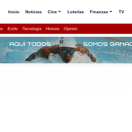
Inicio
Noticias
Cine
Loterías
Finanzas
TV
es
Estilo
Tecnología
Historia
Opinión