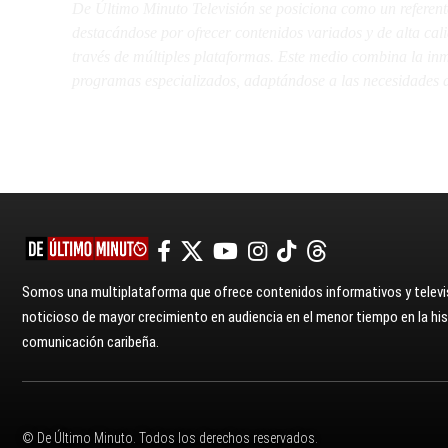
De Último Minuto Televisión se posiciona como un referent
destacándose por ofrecer contenidos variados y de alta ca
través de múltiples plataformas. Este medio combina la inme
programas especializados, adaptándose a las necesidades d
Somos una multiplataforma que ofrece contenidos informativos y televis
noticioso de mayor crecimiento en audiencia en el menor tiempo en la hist
comunicación caribeña.
© De Último Minuto. Todos los derechos reservados.