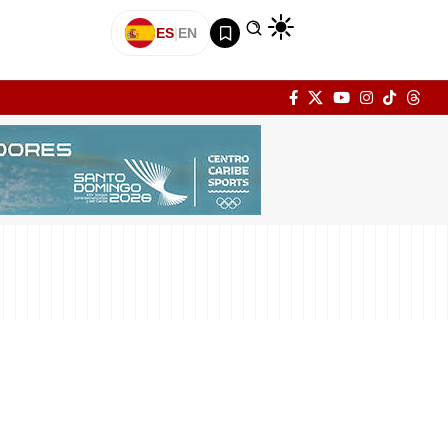
ES
|
EN