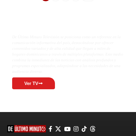
De Último Minuto TV
De Último Minuto Televisión se posiciona como un referente en la
comunicación informativa del país, destacándose por ofrecer
contenidos variados y de alta calidad que llegan a miles de
hogares dominicanos a través de múltiples plataformas. Este medio
combina la inmediatez de las noticias con análisis profundos y
programas especializados, adaptándose a las necesidades de una
audiencia diversa.
Ver TV