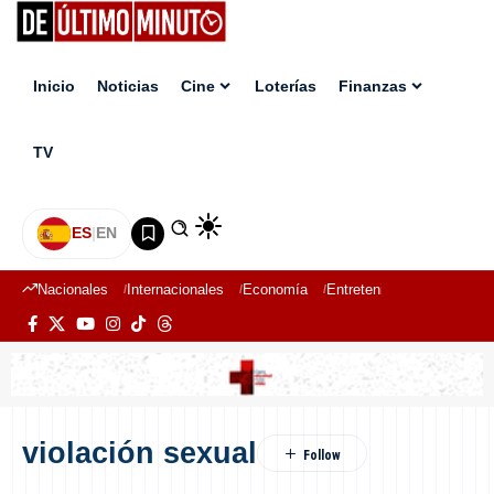
Inicio
Noticias
Cine
Loterías
Finanzas
TV
ES
|
EN
Nacionales
Internacionales
Economía
Entretenimiento
Deport
violación sexual