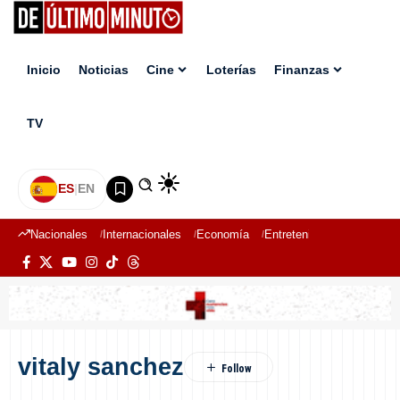
Inicio
Noticias
Cine
Loterías
Finanzas
TV
ES
|
EN
Nacionales
Internacionales
Economía
Entretenimiento
Deport
vitaly sanchez