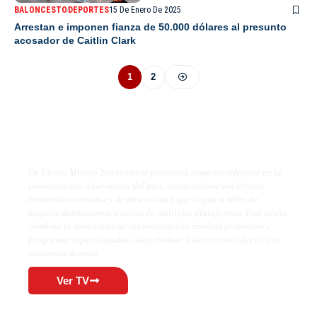
BALONCESTO
DEPORTES
15 De Enero De 2025
Arrestan e imponen fianza de 50.000 dólares al presunto
acosador de Caitlin Clark
1
2
De Último Minuto TV
De Último Minuto Televisión se posiciona como un referente en la
comunicación informativa del país, destacándose por ofrecer
contenidos variados y de alta calidad que llegan a miles de
hogares dominicanos a través de múltiples plataformas. Este medio
combina la inmediatez de las noticias con análisis profundos y
programas especializados, adaptándose a las necesidades de una
audiencia diversa.
Ver TV