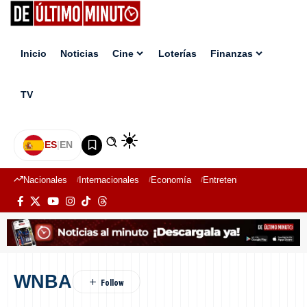
Inicio
Noticias
Cine
Loterías
Finanzas
TV
ES
|
EN
Nacionales
Internacionales
Economía
Entretenimiento
Deport
WNBA