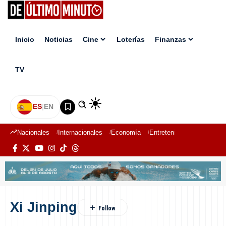
Inicio
Noticias
Cine
Loterías
Finanzas
TV
ES
|
EN
Nacionales
Internacionales
Economía
Entretenimiento
Deport
Xi Jinping