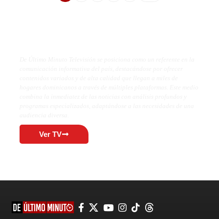
De Último Minuto TV
De Último Minuto Televisión se posiciona como un referente en la
comunicación informativa del país, destacándose por ofrecer
contenidos variados y de alta calidad que llegan a miles de
hogares dominicanos a través de múltiples plataformas. Este medio
combina la inmediatez de las noticias con análisis profundos y
programas especializados, adaptándose a las necesidades de una
audiencia diversa.
Ver TV