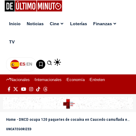
Inicio
Noticias
Cine
Loterías
Finanzas
TV
ES
|
EN
Nacionales
Internacionales
Economía
Entretenimiento
Deport
Home
-
DNCD ocupa 120 paquetes de cocaína en Caucedo camuflada en equipos médicos
UNCATEGORIZED