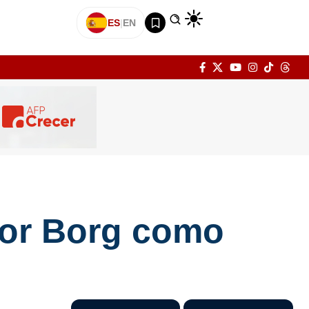
ES
|
EN
ctor Borg como