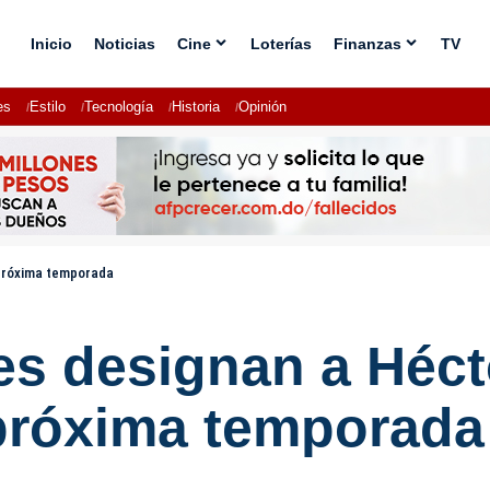
Inicio
Noticias
Cine
Loterías
Finanzas
TV
es
Estilo
Tecnología
Historia
Opinión
 próxima temporada
les designan a Hé
 próxima temporada