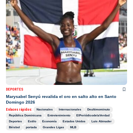
DEPORTES
Marysabel Senyú revalida el oro en salto alto en Santo
Domingo 2026
Enlaces rápidos:
Nacionales
Internacionales
Deultimominuto
República Dominicana
Entretenimiento
ElPeriódicodelaVerdad
Deportes
Estilo
Economía
Estados Unidos
Luis Abinader
Béisbol
portada
Grandes Ligas
MLB