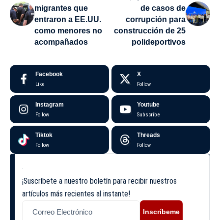
migrantes que
de casos de
entraron a EE.UU.
corrupción para
como menores no
construcción de 25
acompañados
polideportivos
Facebook
X
Like
Follow
Instagram
Youtube
Follow
Subscribe
Tiktok
Threads
Follow
Follow
¡Suscríbete a nuestro boletín para recibir nuestros
artículos más recientes al instante!
Inscríbeme