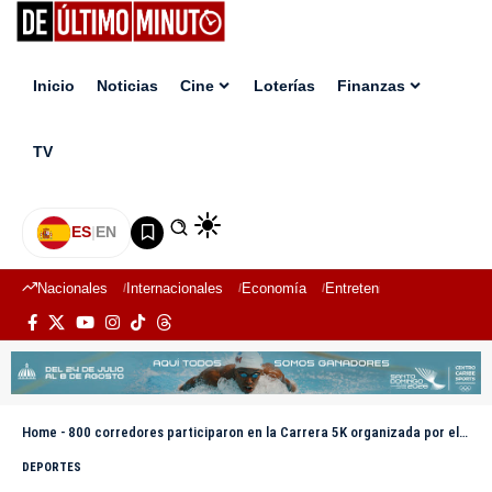
Inicio
Noticias
Cine
Loterías
Finanzas
TV
ES
|
EN
Nacionales
Internacionales
Economía
Entretenimiento
Deport
Home
-
800 corredores participaron en la Carrera 5K organizada por el INTRANT
DEPORTES