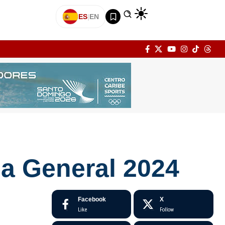
ES
|
EN
a General 2024
Facebook
X
Like
Follow