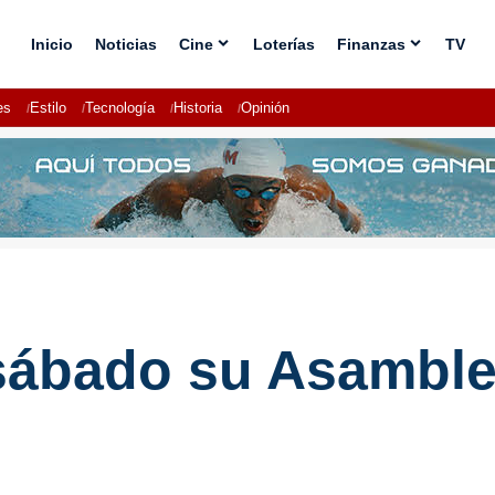
Inicio
Noticias
Cine
Loterías
Finanzas
TV
es
Estilo
Tecnología
Historia
Opinión
 sábado su Asamble