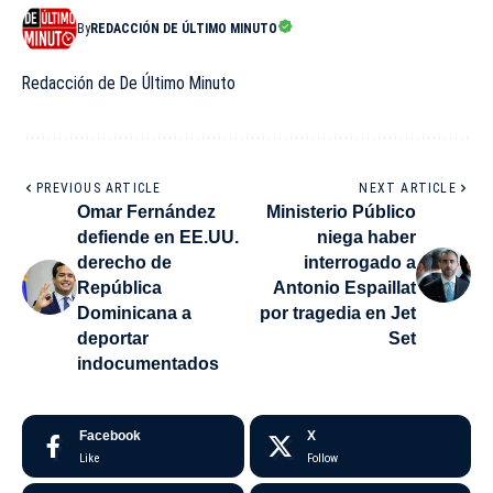
By
REDACCIÓN DE ÚLTIMO MINUTO
Redacción de De Último Minuto
PREVIOUS ARTICLE
NEXT ARTICLE
Omar Fernández
Ministerio Público
defiende en EE.UU.
niega haber
derecho de
interrogado a
República
Antonio Espaillat
Dominicana a
por tragedia en Jet
deportar
Set
indocumentados
Facebook
X
Like
Follow