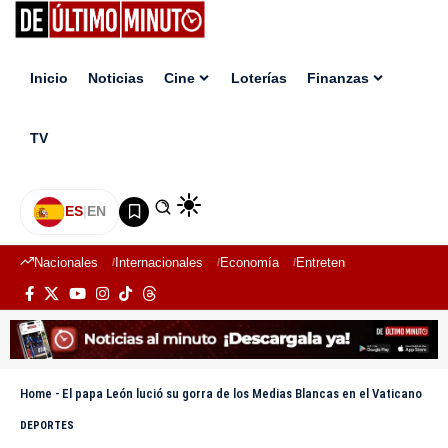
Inicio
Noticias
Cine
Loterías
Finanzas
TV
ES
|
EN
Nacionales
Internacionales
Economía
Entretenimiento
Deport
Home
-
El papa León lució su gorra de los Medias Blancas en el Vaticano
DEPORTES