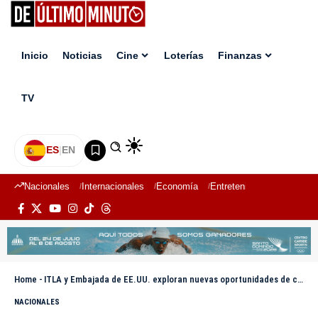
Inicio
Noticias
Cine
Loterías
Finanzas
TV
ES
|
EN
Nacionales
Internacionales
Economía
Entretenimiento
Deport
Home
-
ITLA y Embajada de EE.UU. exploran nuevas oportunidades de cooperación académica e intercambio
NACIONALES