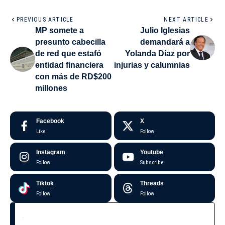
PREVIOUS ARTICLE
NEXT ARTICLE
MP somete a
Julio Iglesias
presunto cabecilla
demandará a
de red que estafó
Yolanda Díaz por
entidad financiera
injurias y calumnias
con más de RD$200
millones
Facebook
X
Like
Follow
Instagram
Youtube
Follow
Subscribe
Tiktok
Threads
Follow
Follow