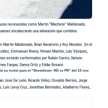
iguras reconocidas como Martín “Machete” Maldonado,
quienes encabezarán una alineación que combina
n Martín Maldonado, Brian Navarreto y Roy Morales. En el
onzález, Emmanuel Rivera, Vimael Machín, Luis Vázquez,
dines estarán conformados por Rubén Castro, Nelson
hwy Fargas, Danny Ortiz y Eddie Rosario.
a su roster para el “Showdown: RD vs PR” del 15 nov
ran José De León, Ricardo Vélez, Osvaldo Berríos, Jorge
s, Luis Leroy Cruz, Jonathan Bermúdez, Adalberto Flores,
.