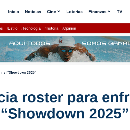
Inicio
Noticias
Cine
Loterías
Finanzas
TV
es
Estilo
Tecnología
Historia
Opinión
 en el “Showdown 2025”
ia roster para enf
l “Showdown 2025”