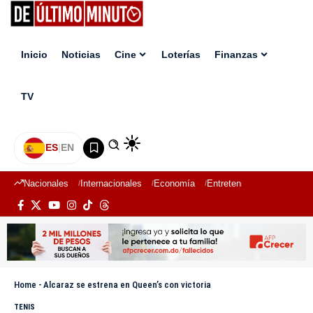
Inicio
Noticias
Cine
Loterías
Finanzas
TV
ES
|
EN
Nacionales
Internacionales
Economía
Entretenimiento
Deport
Home
-
Alcaraz se estrena en Queen’s con victoria
TENIS