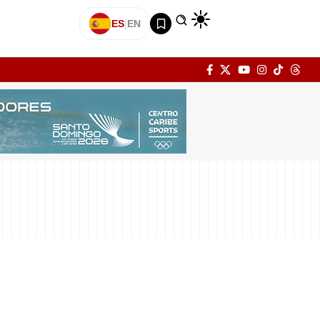
ES
|
EN