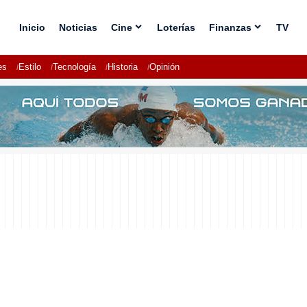
Inicio
Noticias
Cine
Loterías
Finanzas
TV
es
Estilo
Tecnología
Historia
Opinión