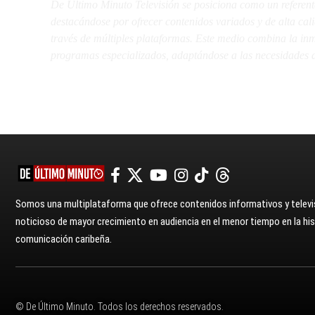
De Último Minuto Televisión se posiciona como un referent
destacándose por ofrecer contenidos variados y de alta ca
través de múltiples plataformas. Este medio combina la inme
programas especializados, adaptándose a las necesidades d
Somos una multiplataforma que ofrece contenidos informativos y televis
noticioso de mayor crecimiento en audiencia en el menor tiempo en la hist
comunicación caribeña.
© De Último Minuto. Todos los derechos reservados.