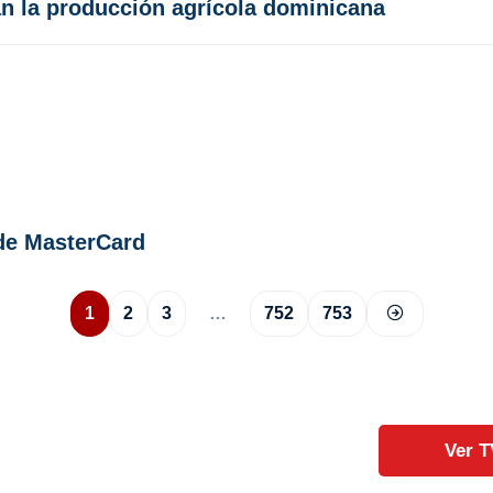
ían la producción agrícola dominicana
 de MasterCard
1
2
3
…
752
753
Ver T