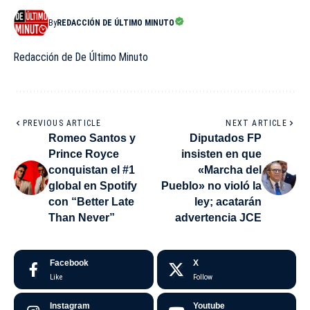
By
REDACCIÓN DE ÚLTIMO MINUTO
Redacción de De Último Minuto
PREVIOUS ARTICLE
NEXT ARTICLE
Romeo Santos y
Diputados FP
Prince Royce
insisten en que
conquistan el #1
«Marcha del
global en Spotify
Pueblo» no violó la
con “Better Late
ley; acatarán
Than Never”
advertencia JCE
Facebook
X
Like
Follow
Instagram
Youtube