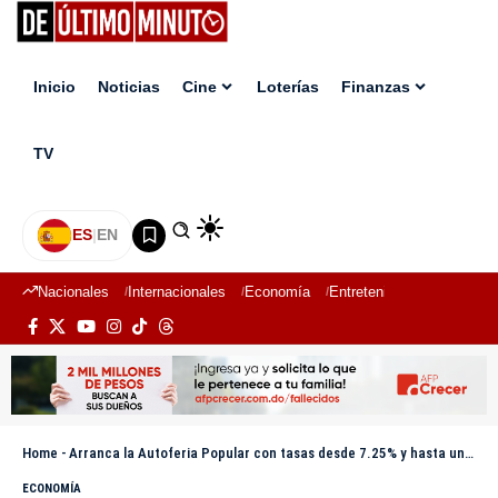
Inicio
Noticias
Cine
Loterías
Finanzas
TV
ES
|
EN
Nacionales
Internacionales
Economía
Entretenimiento
Deport
Home
-
Arranca la Autoferia Popular con tasas desde 7.25% y hasta un 90% de financiamiento
ECONOMÍA