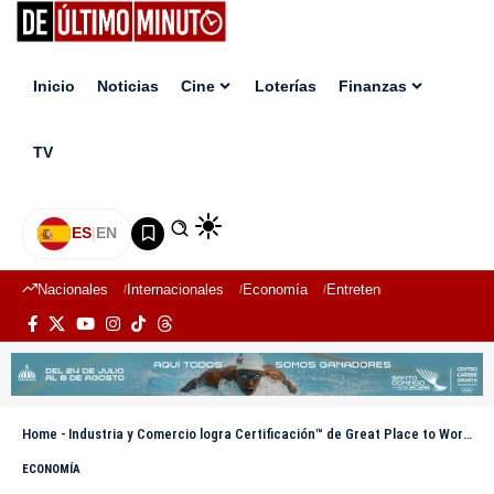
Inicio
Noticias
Cine
Loterías
Finanzas
TV
ES
|
EN
Nacionales
Internacionales
Economía
Entretenimiento
Deport
Home
-
Industria y Comercio logra Certificación™ de Great Place to Work® por ser un buen lugar para trabajar
ECONOMÍA