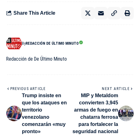
Share This Article
By
REDACCIÓN DE ÚLTIMO MINUTO
Redacción de De Último Minuto
PREVIOUS ARTICLE
NEXT ARTICLE
Trump insiste en
MIP y Metaldom
que los ataques en
convierten 3,945
territorio
armas de fuego en
venezolano
chatarra ferrosa
comenzarán «muy
para fortalecer la
pronto»
seguridad nacional