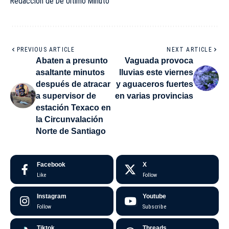
Redacción de De Último Minuto
PREVIOUS ARTICLE
NEXT ARTICLE
Abaten a presunto
Vaguada provoca
asaltante minutos
lluvias este viernes
después de atracar
y aguaceros fuertes
a supervisor de
en varias provincias
estación Texaco en
la Circunvalación
Norte de Santiago
Facebook
X
Like
Follow
Instagram
Youtube
Follow
Subscribe
Tiktok
Threads