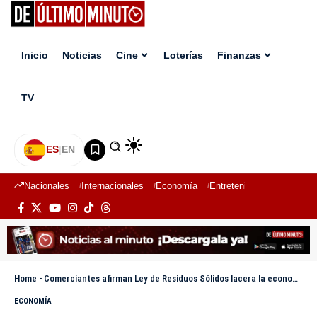
Inicio
Noticias
Cine
Loterías
Finanzas
TV
ES
|
EN
Nacionales
Internacionales
Economía
Entretenimiento
Deport
Home
-
Comerciantes afirman Ley de Residuos Sólidos lacera la economía nacional
ECONOMÍA