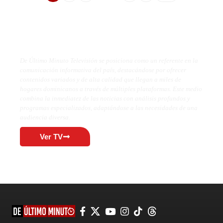
De Último Minuto TV
De Último Minuto Televisión se posiciona como un referente en la
comunicación informativa del país, destacándose por ofrecer
contenidos variados y de alta calidad que llegan a miles de
hogares dominicanos a través de múltiples plataformas. Este medio
combina la inmediatez de las noticias con análisis profundos y
programas especializados, adaptándose a las necesidades de una
audiencia diversa.
Ver TV