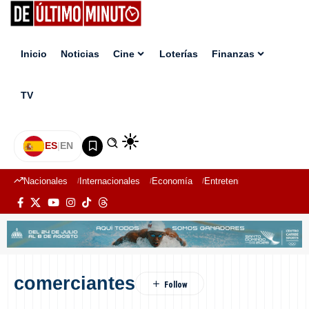
Inicio
Noticias
Cine
Loterías
Finanzas
TV
ES
|
EN
Nacionales
Internacionales
Economía
Entretenimiento
Deport
comerciantes