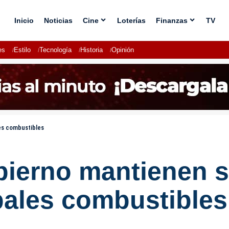
Inicio
Noticias
Cine
Loterías
Finanzas
TV
es
Estilo
Tecnología
Historia
Opinión
les combustibles
bierno mantienen s
pales combustibles