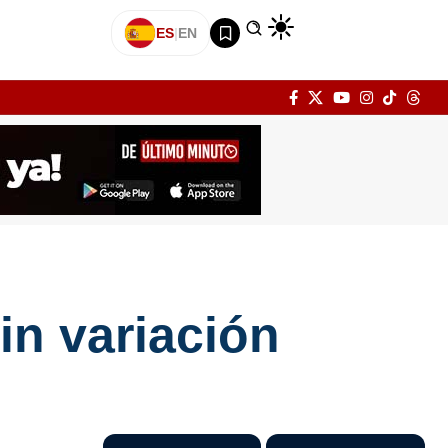
ES
|
EN
in variación