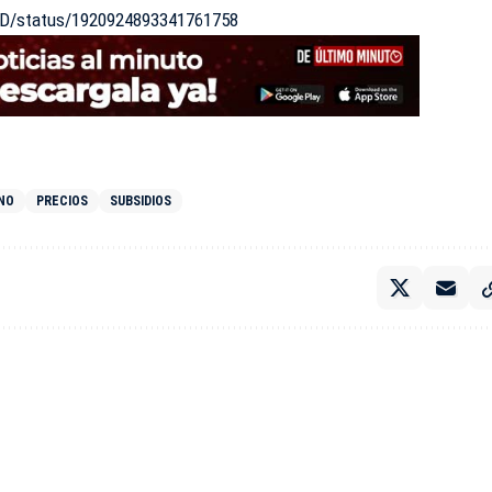
_RD/status/1920924893341761758
NO
PRECIOS
SUBSIDIOS