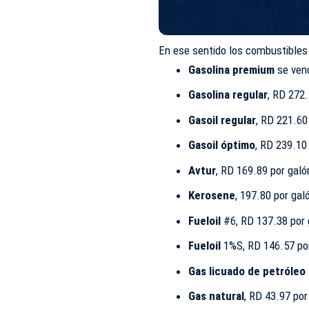
En ese sentido los combustible
Gasolina premium
se vend
Gasolina regular
, RD 272.
Gasoil regular
, RD 221.60
Gasoil óptimo
, RD 239.10
Avtur
, RD 169.89 por galó
Kerosene
, 197.80 por gal
Fueloil
#6, RD 137.38 por 
Fueloil
1%S, RD 146.57 po
Gas licuado de petróleo
Gas natural
, RD 43.97 po