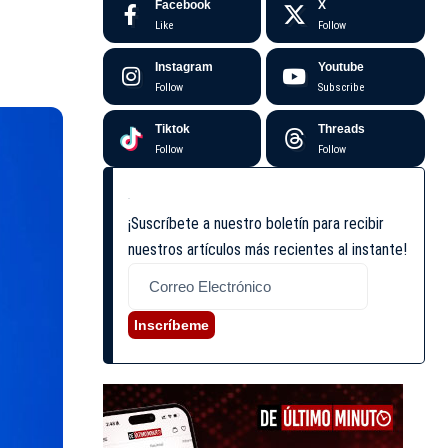
Facebook
X
Like
Follow
Instagram
Youtube
Follow
Subscribe
Tiktok
Threads
Follow
Follow
¡Suscríbete a nuestro boletín para recibir
nuestros artículos más recientes al instante!
Inscríbeme