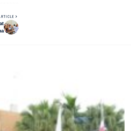
ARTICLE
at
na