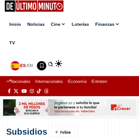
Inicio
Noticias
Cine
Loterías
Finanzas
TV
ES
|
EN
Nacionales
Internacionales
Economía
Entretenimiento
Deport
Subsidios