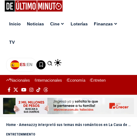
Inicio
Noticias
Cine
Loterías
Finanzas
TV
ES
|
EN
Nacionales
Internacionales
Economía
Entretenimiento
Deport
Home
-
Amenazzy interpretó sus temas más románticos en La Casa de Alofoke 2
ENTRETENIMIENTO