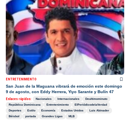
ENTRETENIMIENTO
San Juan de la Maguana vibrará de emoción este domingo
9 de agosto, con Eddy Herrera, Yiyo Sarante y Bulín 47
Enlaces rápidos:
Nacionales
Internacionales
Deultimominuto
República Dominicana
Entretenimiento
ElPeriódicodelaVerdad
Deportes
Estilo
Economía
Estados Unidos
Luis Abinader
Béisbol
portada
Grandes Ligas
MLB