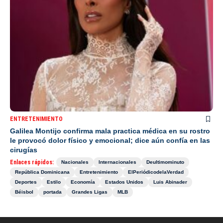
ENTRETENIMIENTO
Galilea Montijo confirma mala practica médica en su rostro
le provocó dolor físico y emocional; dice aún confía en las
cirugías
Enlaces rápidos:
Nacionales
Internacionales
Deultimominuto
República Dominicana
Entretenimiento
ElPeriódicodelaVerdad
Deportes
Estilo
Economía
Estados Unidos
Luis Abinader
Béisbol
portada
Grandes Ligas
MLB