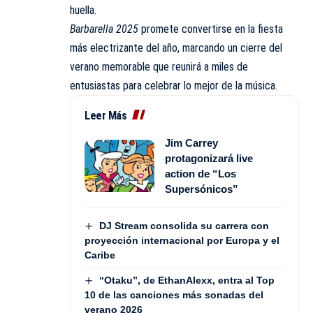
huella.
Barbarella 2025
promete convertirse en la fiesta
más electrizante del año, marcando un cierre del
verano memorable que reunirá a miles de
entusiastas para celebrar lo mejor de la música.
Leer Más
Jim Carrey
protagonizará live
action de “Los
Supersónicos”
DJ Stream consolida su carrera con
proyección internacional por Europa y el
Caribe
“Otaku”, de EthanAlexx, entra al Top
10 de las canciones más sonadas del
verano 2026