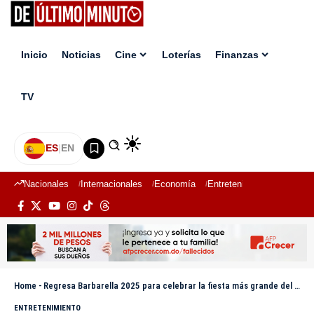
Inicio
Noticias
Cine
Loterías
Finanzas
TV
ES
|
EN
Nacionales
Internacionales
Economía
Entretenimiento
Deport
Home
-
Regresa Barbarella 2025 para celebrar la fiesta más grande del verano este 30 de agosto
ENTRETENIMIENTO