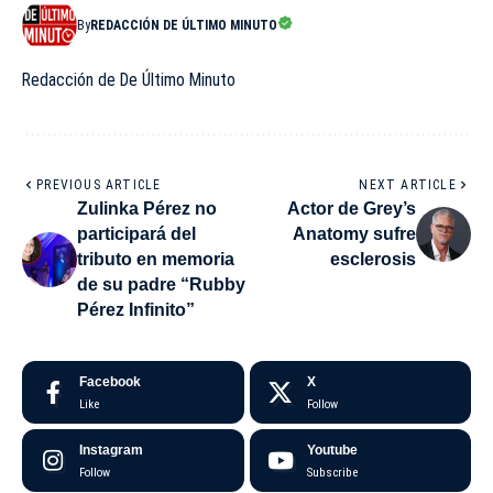
By
REDACCIÓN DE ÚLTIMO MINUTO
Redacción de De Último Minuto
PREVIOUS ARTICLE
NEXT ARTICLE
Zulinka Pérez no
Actor de Grey’s
participará del
Anatomy sufre
tributo en memoria
esclerosis
de su padre “Rubby
Pérez Infinito”
Facebook
X
Like
Follow
Instagram
Youtube
Follow
Subscribe