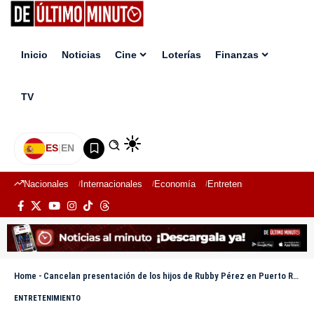
Inicio
Noticias
Cine
Loterías
Finanzas
TV
ES
|
EN
Nacionales
Internacionales
Economía
Entretenimiento
Deport
Home
-
Cancelan presentación de los hijos de Rubby Pérez en Puerto Rico por temas migratorios
ENTRETENIMIENTO