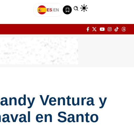
ES
|
EN
Jandy Ventura y
naval en Santo