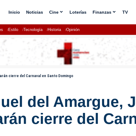
Inicio
Noticias
Cine
Loterías
Finanzas
TV
es
Estilo
Tecnología
Historia
Opinión
zarán cierre del Carnaval en Santo Domingo
guel del Amargue, 
rán cierre del Car