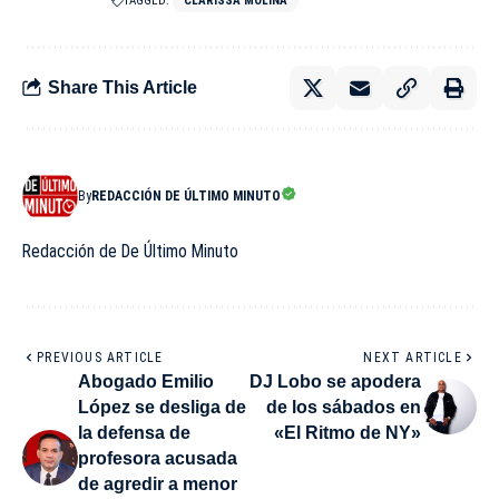
TAGGED:
CLARISSA MOLINA
Share This Article
By
REDACCIÓN DE ÚLTIMO MINUTO
Redacción de De Último Minuto
PREVIOUS ARTICLE
NEXT ARTICLE
Abogado Emilio
DJ Lobo se apodera
López se desliga de
de los sábados en
la defensa de
«El Ritmo de NY»
profesora acusada
de agredir a menor