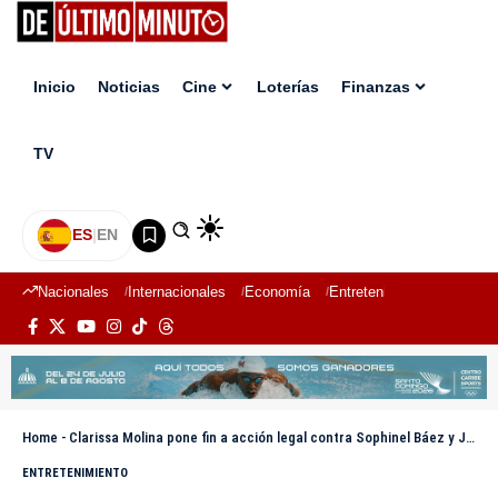
Inicio
Noticias
Cine
Loterías
Finanzas
TV
ES
|
EN
Nacionales
Internacionales
Economía
Entretenimiento
Deport
Home
-
Clarissa Molina pone fin a acción legal contra Sophinel Báez y Juan Carlos Albelo
ENTRETENIMIENTO